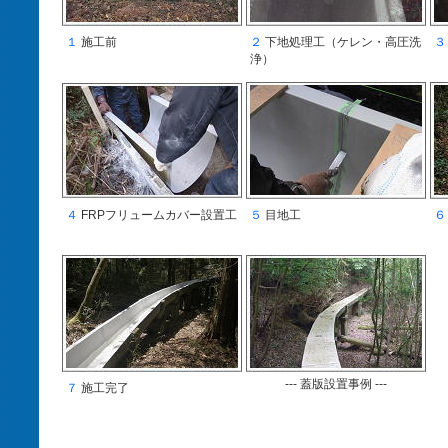
１
施工前
２
下地処理工（ケレン・高圧洗
３
浄）
４
FRPフリュームカバー設置工
５
目地工
６
--- 蓋版設置事例 ---
７
施工完了