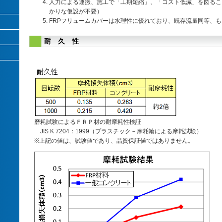
人力による運搬、施工で「工期短縮」、「コスト低減」を図るこ
かりな仮設が不要）
FRPフリュームカバーは水理性に優れており、既存流量同等、
耐 久 性
磨耗試験によるＦＲＰ材の耐摩耗性検証
JIS K 7204：1999（プラスチック－摩耗輪による摩耗試験）
※上記の値は、試験値であり、品質保証値ではありません。