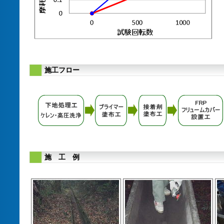
施工フロー
施 工 例