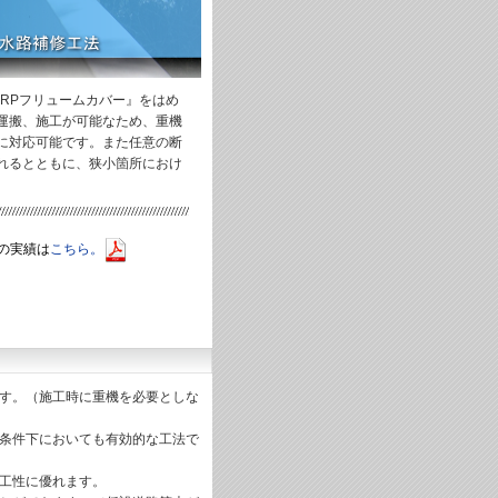
FRPフリュームカバー』をはめ
る運搬、施工が可能なため、重機
に対応可能です。また任意の断
れるとともに、狭小箇所におけ
の実績は
こちら。
です。（施工時に重機を必要としな
条件下においても有効的な工法で
工性に優れます。