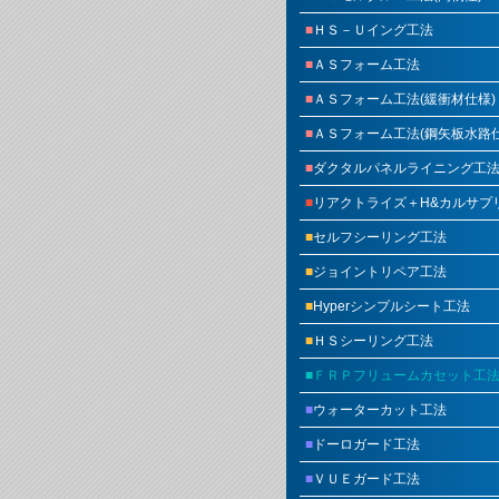
■
ＨＳ－Ｕイング工法
■
ＡＳフォーム工法
■
ＡＳフォーム工法(緩衝材仕様)
■
ＡＳフォーム工法(鋼矢板水路仕
■
ダクタルパネルライニング工
■
リアクトライズ＋H&カルサプ
■
セルフシーリング工法
■
ジョイントリペア工法
■
Hyperシンプルシート工法
■
ＨＳシーリング工法
■ＦＲＰフリュームカセット工
■
ウォーターカット工法
■
ドーロガード工法
■
ＶＵＥガード工法