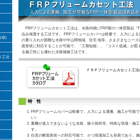
FRPフリュームカセット工法は、水路内側にFRP製の一体型製品『
込み保護する工法です。 FRPフリュームカバーは軽量で、人力によ
様)
の乗り入れが困難な水路や中山間地域、住宅 地等、さまざまなニーズ
面形状に対応することが可能で、「工期短縮」、「コスト低減」が図 
法
る施工性にも優れた水路補修工法です。
リ工法
ＦＲＰフリュームカセット工法
特 性
法
FRPフリュームカバーは軽量で、人力による運搬、施工が可能
い）
重機が進入できないような水路、狭小箇所等、特殊な現場・施工
す。
任意の断面形状への対応可能で、かつ現場加工も容易であり、施