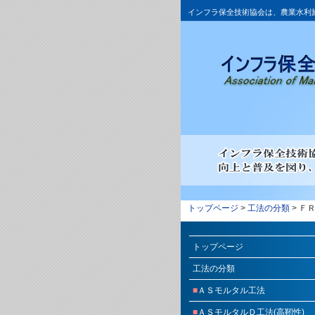
インフラ保全技術協会は、農業水利
トップページ
>
工法の分類
> Ｆ
トップページ
工法の分類
■
ＡＳモルタル工法
■
ＡＳモルタルＤ工法(高靭性)